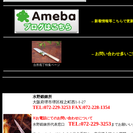
←新着情報等こちらで更
←お問い合わせ多いご
台所庖丁特集ページ
水野鍛錬所
大阪府堺市堺区桜之町西1-1-27
TEL:072-229-3253 FAX:072-228-1354
※お電話にてのお問い合わせについて
TEL:072-229-3253
水野鍛錬所代表窓口
までお願いい