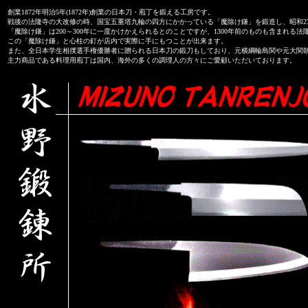
創業1872年明治5年(1872年)創業の日本刀・庖丁を鍛える工房です。
戦後の法隆寺の大改修の時、国宝五重塔九輪の四方にかかっている「魔除け鎌」を鍛造し、昭和27
「魔除け鎌」は200～300年に一度かけかえられるとのことですが、1300年前のものも含まれる
この「魔除け鎌」と心柱の釘が店内で実際に手にもつことが出来ます。
また、全日本学生相撲選手権優勝者に贈られる日本刀の鍛刀もしており、元横綱輪島関や元大関
主力商品である料理用庖丁は国内、海外の多くの調理人の方々にご愛顧いただいております。